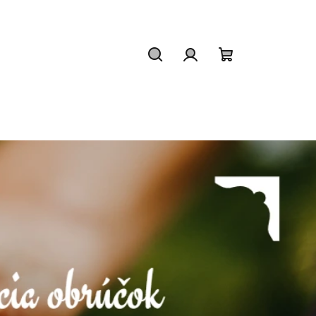
Hľadať
Prihlásenie
Nákupný
košík