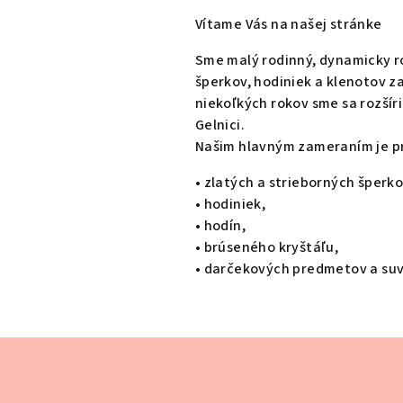
e
Vítame Vás na našej stránke
v
Sme malý rodinný, dynamicky ro
šperkov, hodiniek a klenotov z
n
niekoľkých rokov sme sa rozšír
Gelnici.
a
Našim hlavným zameraním je p
• zlatých a strieborných šperko
š
• hodiniek,
• hodín,
o
• brúseného kryštáľu,
• darčekových predmetov a suv
m
o
Z
á