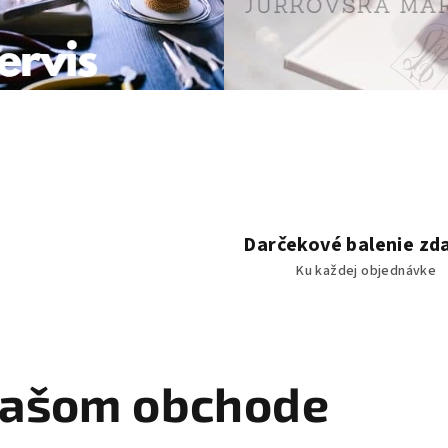
Darčekové balenie z
Ku každej objednávke
 našom obchode