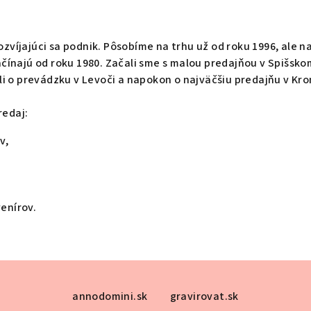
zvíjajúci sa podnik. Pôsobíme na trhu už od roku 1996, ale n
ačínajú od roku 1980. Začali sme s malou predajňou v Spišsko
ili o prevádzku v Levoči a napokon o najväčšiu predajňu v Kr
redaj:
v,
enírov.
annodomini.sk
gravirovat.sk