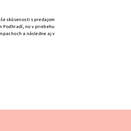
aše skúsenosti s predajom
m Podhradí, no v priebehu
ompachoch a následne aj v