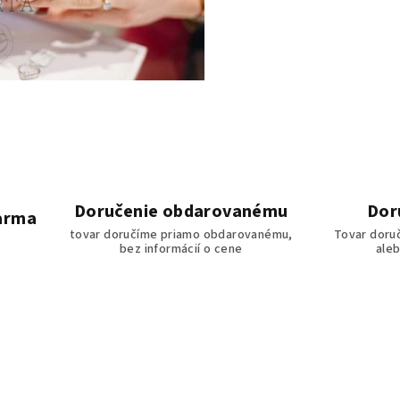
Doručenie obdarovanému
Dor
darma
tovar doručíme priamo obdarovanému,
Tovar doru
bez informácií o cene
ale