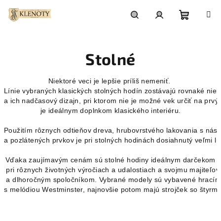
Prejsť
na
obsah
Nákupn
Hľadať
Prihlásenie
Stolné
košík
Niektoré veci je lepšie príliš nemeniť. 
Línie vybraných klasických stolných hodín zostávajú rovnaké niek
a ich nadčasový dizajn, pri ktorom nie je možné vek určiť na prvý
je ideálnym doplnkom klasického interiéru.

Použitím rôznych odtieňov dreva, hrubovrstvého lakovania s nás
a pozlátených prvkov je pri stolných hodinách dosiahnutý veľmi lu
Vďaka zaujímavým cenám sú stolné hodiny ideálnym darčekom
 pri rôznych životných výročiach a udalostiach a svojmu majiteľo
 a dlhoročným spoločníkom. Vybrané modely sú vybavené hracími
s melódiou Westminster, najnovšie potom majú strojček so štyrmi