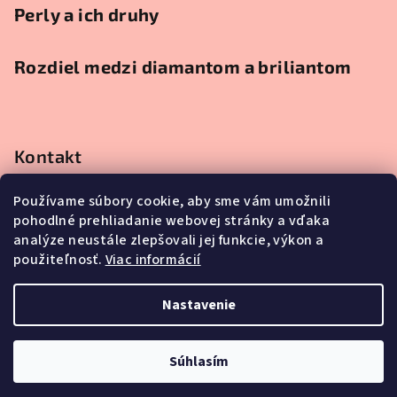
Perly a ich druhy
Rozdiel medzi diamantom a briliantom
Kontakt
obchod
@
klenotnici.sk
Používame súbory cookie, aby sme vám umožnili
0911991111
pohodlné prehliadanie webovej stránky a vďaka
0911991111
analýze neustále zlepšovali jej funkcie, výkon a
použiteľnosť.
Viac informácií
Nastavenie
Copyright 2026
Klenoty Marta Jurkovská
. Všetky práva
vyhradené.
Súhlasím
Vytvoril Shoptet