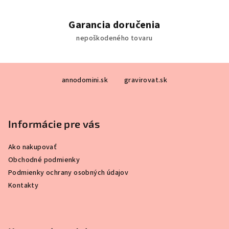
Garancia doručenia
nepoškodeného tovaru
Z
annodomini.sk
gravirovat.sk
á
p
ä
Informácie pre vás
t
i
Ako nakupovať
e
Obchodné podmienky
Podmienky ochrany osobných údajov
Kontakty