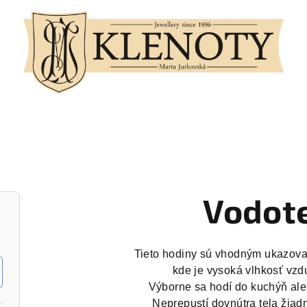
Vodot
Tieto hodiny sú vhodným ukazovat
kde je vysoká vlhkosť vzd
Výborne sa hodí do kuchýň ale
Neprepustí dovnútra tela žiad