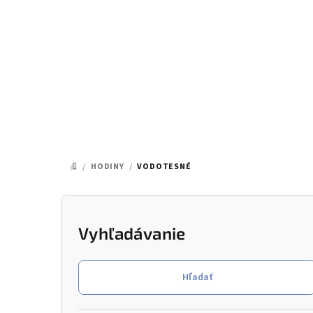
Prejsť
na
obsah
/
HODINY
/
VODOTESNÉ
DOMOV
B
o
Vyhľadávanie
č
Hľadať
n