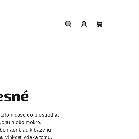
Hľadať
Prihlásenie
Nákupný
košík
esné
eľom času do prostredia, 
uchu alebo mokro. 
bo napríklad k bazénu. 
nu vlhkosť vďaka tomu,