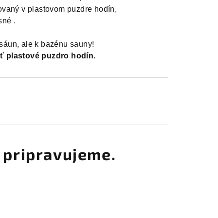
lovaný v plastovom puzdre hodín,
né .

 sáun, ale k bazénu sauny! 
ť plastové puzdro hodín.
 pripravujeme.