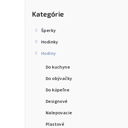
ý
Preskočiť
kategórie
p
Kategórie
a
n
Šperky
e
Hodinky
l
Hodiny
Do kuchyne
Do obývačky
Do kúpeľne
Designové
Nalepovacie
Plastové