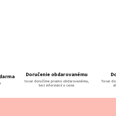
Doručenie obdarovanému
Do
zdarma
tovar doručíme priamo obdarovanému,
Tovar do
e
bez informácií o cene
a