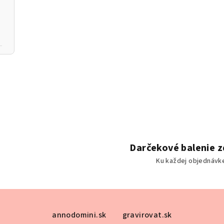
Darčekové balenie 
Ku každej objednávk
annodomini.sk
gravirovat.sk