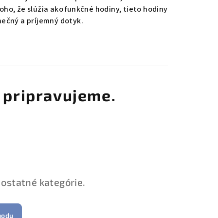
ho, že slúžia ako funkčné hodiny, tieto hodiny
nečný a príjemný dotyk.
 pripravujeme.
 ostatné kategórie.
hodu