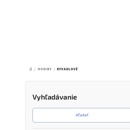
Prejsť
na
obsah
/
HODINY
/
KYVADLOVÉ
DOMOV
B
o
Vyhľadávanie
č
Hľadať
n