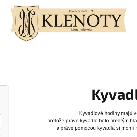
Kyvad
Kyvadlové hodiny majú ve
pretože práve kyvadlo bolo predtým hl
a práve pomocou kyvadla si mohli m