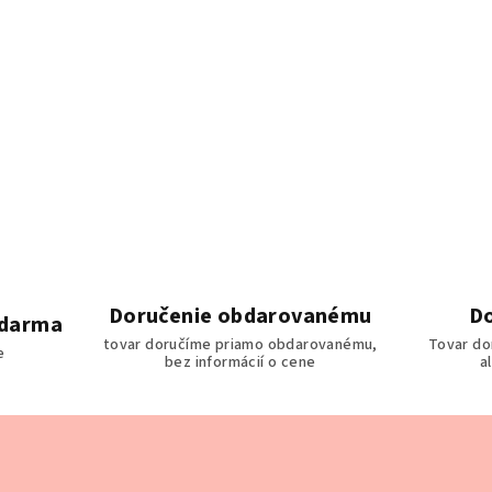
Doručenie obdarovanému
Do
zdarma
tovar doručíme priamo obdarovanému,
Tovar do
e
bez informácií o cene
a