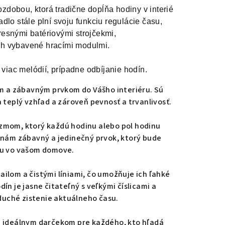
dobou, ktorá tradične dopĺňa hodiny v interiéri. 
o stále plní svoju funkciu regulácie času,
resnými batériovými strojčekmi,
h vybavené hracími modulmi. 
viac melódií, prípadne odbíjanie hodín.
ym a zábavným prvkom do Vášho interiéru. Sú
a teplý vzhľad a zároveň pevnosť a trvanlivosť.
mom, ktorý každú hodinu alebo pol hodinu
inám zábavný a jedinečný prvok, ktorý bude
ru vo vašom domove.
ailom a čistými líniami, čo umožňuje ich ľahké
ín je jasne čitateľný s veľkými číslicami a
uché zistenie aktuálneho času.
sú ideálnym darčekom pre každého, kto hľadá