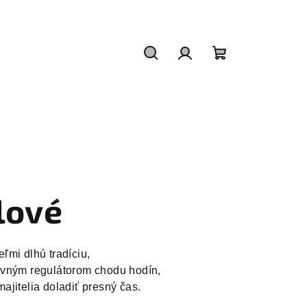
Hľadať
Prihlásenie
Nákupný
košík
lové
ľmi dlhú tradíciu,
avným regulátorom chodu hodín,
ajitelia doladiť presný čas.