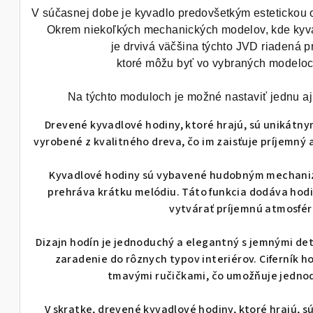
V súčasnej dobe je kyvadlo predovšetkým estetickou oz
Okrem niekoľkých mechanických modelov, kde kyvadl
je drvivá väčšina týchto JVD riadená p
ktoré môžu byť vo vybraných modeloc
Na týchto moduloch je možné nastaviť jednu aj 
Drevené kyvadlové hodiny, ktoré hrajú, sú unikátn
vyrobené z kvalitného dreva, čo im zaisťuje príjemný 
Kyvadlové hodiny sú vybavené hudobným mechaniz
prehráva krátku melódiu. Táto funkcia dodáva hod
vytvárať príjemnú atmosfé
Dizajn hodín je jednoduchý a elegantný s jemnými det
zaradenie do rôznych typov interiérov. Ciferník hod
tmavými ručičkami, čo umožňuje jednod
V skratke, drevené kyvadlové hodiny, ktoré hrajú, 