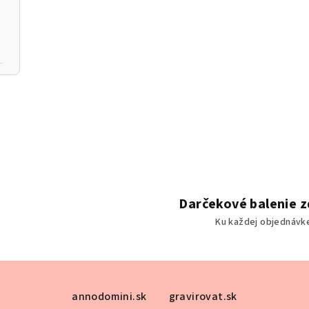
Darčekové balenie 
Ku každej objednávk
annodomini.sk
gravirovat.sk