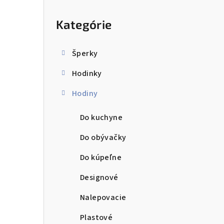
ý
Preskočiť
kategórie
p
Kategórie
a
n
Šperky
e
Hodinky
l
Hodiny
Do kuchyne
Do obývačky
Do kúpeľne
Designové
Nalepovacie
Plastové