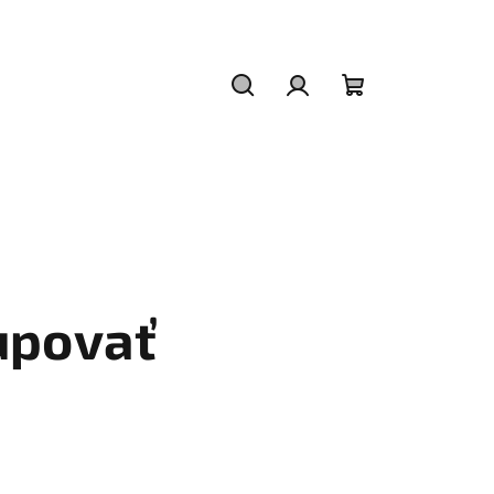
Hľadať
Prihlásenie
Nákupný
košík
upovať