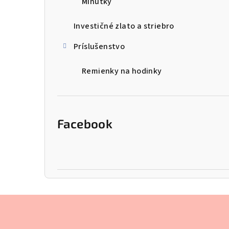
Minútky
Investičné zlato a striebro
Príslušenstvo
Remienky na hodinky
Facebook
Z
á