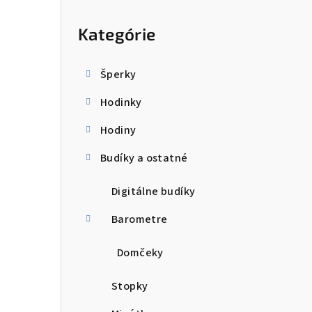
ý
Preskočiť
kategórie
p
Kategórie
a
n
Šperky
e
Hodinky
l
Hodiny
Budíky a ostatné
Digitálne budíky
Barometre
Domčeky
Stopky