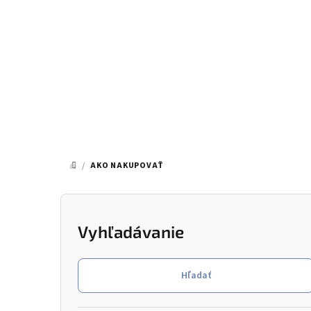
Prejsť
na
obsah
/
AKO NAKUPOVAŤ
DOMOV
B
o
Vyhľadávanie
č
Hľadať
n