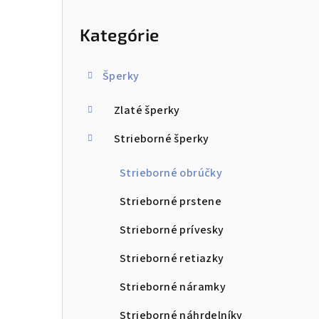
ý
Preskočiť
kategórie
p
Kategórie
a
n
Šperky
e
Zlaté šperky
l
Strieborné šperky
Strieborné obrúčky
Strieborné prstene
Strieborné prívesky
Strieborné retiazky
Strieborné náramky
Strieborné náhrdelníky