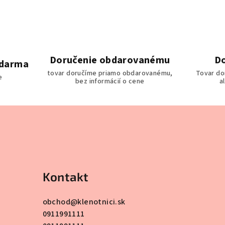
Doručenie obdarovanému
Do
zdarma
tovar doručíme priamo obdarovanému,
Tovar do
e
bez informácií o cene
a
Kontakt
obchod
@
klenotnici.sk
0911991111