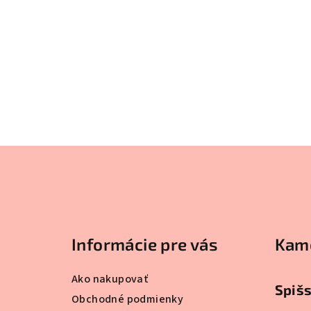
Z
á
p
ä
Informácie pre vás
Kam
t
Ako nakupovať
i
Spiš
Obchodné podmienky