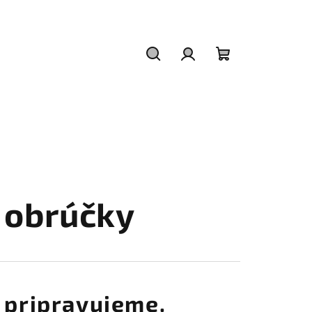
Hľadať
Prihlásenie
Nákupný
košík
 obrúčky
 pripravujeme.