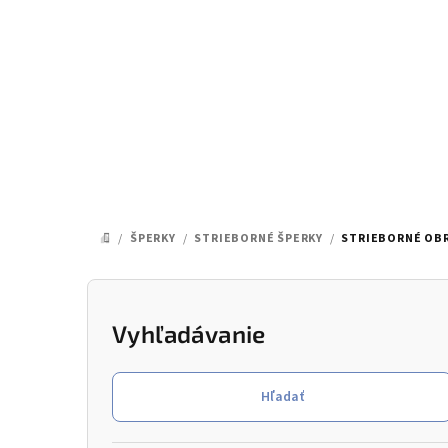
Prejsť
na
obsah
/
ŠPERKY
/
STRIEBORNÉ ŠPERKY
/
STRIEBORNÉ OB
DOMOV
B
o
Vyhľadávanie
č
Hľadať
n