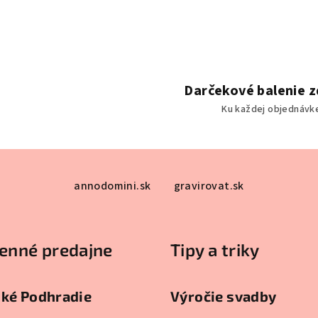
Darčekové balenie 
Ku každej objednávk
annodomini.sk
gravirovat.sk
enné predajne
Tipy a triky
ské Podhradie
Výročie svadby