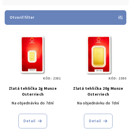
n
i
e
Otvoriť filter
p
V
r
ý
o
p
d
i
u
s
k
p
t
KÓD:
2381
KÓD:
2380
r
o
Zlatá tehlička 2g Munze
Zlatá tehlička 20g Munze
o
v
Osterriech
Osterriech
d
Na objednávku do 7dní
Na objednávku do 7dní
u
k
Detail
Detail
t