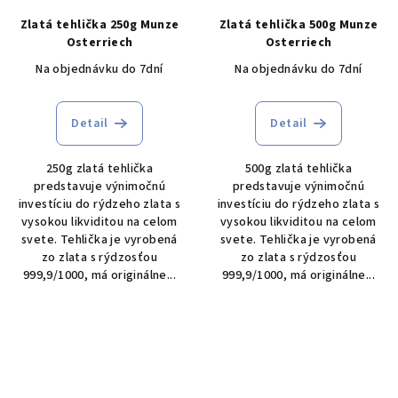
Zlatá tehlička 250g Munze
Zlatá tehlička 500g Munze
Osterriech
Osterriech
Na objednávku do 7dní
Na objednávku do 7dní
Detail
Detail
250g zlatá tehlička
500g zlatá tehlička
predstavuje výnimočnú
predstavuje výnimočnú
investíciu do rýdzeho zlata s
investíciu do rýdzeho zlata s
vysokou likviditou na celom
vysokou likviditou na celom
svete. Tehlička je vyrobená
svete. Tehlička je vyrobená
zo zlata s rýdzosťou
zo zlata s rýdzosťou
999,9/1000, má originálne...
999,9/1000, má originálne...