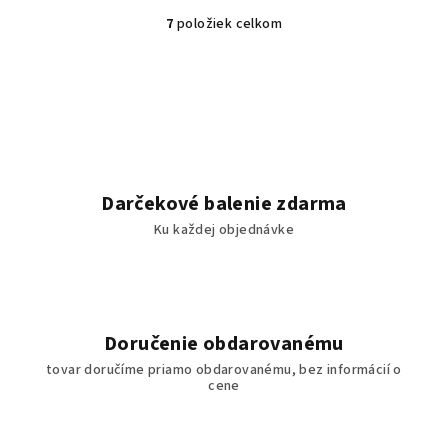
7
položiek celkom
O
v
l
á
d
a
c
i
Darčekové balenie zdarma
e
Ku každej objednávke
p
r
v
k
y
Doručenie obdarovanému
v
tovar doručíme priamo obdarovanému, bez informácií o
ý
cene
p
i
s