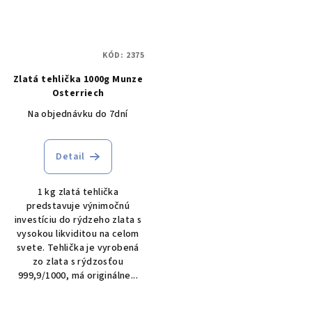
KÓD:
2375
Zlatá tehlička 1000g Munze
Osterriech
Na objednávku do 7dní
Detail
1 kg zlatá tehlička
predstavuje výnimočnú
investíciu do rýdzeho zlata s
vysokou likviditou na celom
svete. Tehlička je vyrobená
zo zlata s rýdzosťou
999,9/1000, má originálne...