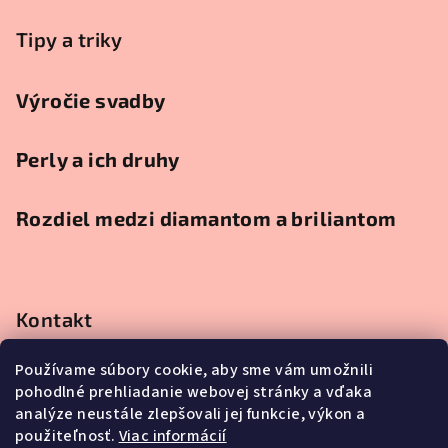
Tipy a triky
Výročie svadby
Perly a ich druhy
Rozdiel medzi diamantom a briliantom
Kontakt
obchod
@
klenotnici.sk
Používame súbory cookie, aby sme vám umožnili
0911991111
pohodlné prehliadanie webovej stránky a vďaka
0911991111
analýze neustále zlepšovali jej funkcie, výkon a
použiteľnosť.
Viac informácií