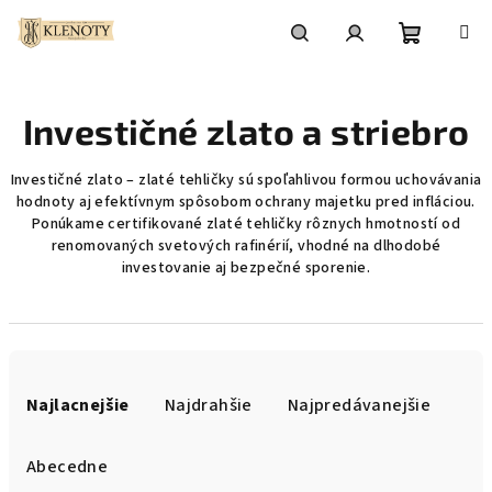
Prejsť
na
obsah
Nákupn
Hľadať
Prihlásenie
Investičné zlato a striebro
košík
Investičné zlato – zlaté tehličky sú spoľahlivou formou uchovávania
hodnoty aj efektívnym spôsobom ochrany majetku pred infláciou.
Ponúkame certifikované zlaté tehličky rôznych hmotností od
renomovaných svetových rafinérií, vhodné na dlhodobé
investovanie aj bezpečné sporenie.
R
a
Najlacnejšie
Najdrahšie
Najpredávanejšie
d
e
Abecedne