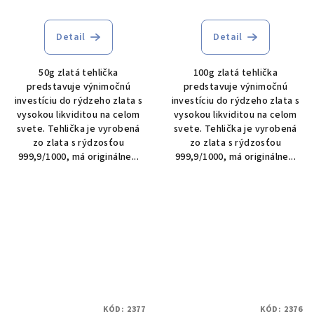
Detail
Detail
50g zlatá tehlička
100g zlatá tehlička
predstavuje výnimočnú
predstavuje výnimočnú
investíciu do rýdzeho zlata s
investíciu do rýdzeho zlata s
vysokou likviditou na celom
vysokou likviditou na celom
svete. Tehlička je vyrobená
svete. Tehlička je vyrobená
zo zlata s rýdzosťou
zo zlata s rýdzosťou
999,9/1000, má originálne...
999,9/1000, má originálne...
KÓD:
2377
KÓD:
2376