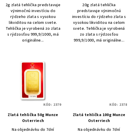
o
2g zlatá tehlička predstavuje
20g zlatá tehlička
v
výnimočnú investíciu do
predstavuje výnimočnú
rýdzeho zlata s vysokou
investíciu do rýdzeho zlata s
likviditou na celom svete.
vysokou likviditou na celom
Tehlička je vyrobená zo zlata
svete. Tehlička je vyrobená
s rýdzosťou 999,9/1000, má
zo zlata s rýdzosťou
originálne...
999,9/1000, má originálne...
KÓD:
2379
KÓD:
2378
Zlatá tehlička 50g Munze
Zlatá tehlička 100g Munze
Osterriech
Osterriech
Na objednávku do 7dní
Na objednávku do 7dní