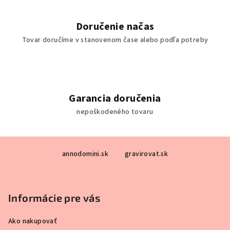
u
Doručenie načas
Tovar doručíme v stanovenom čase alebo podľa potreby
Garancia doručenia
nepoškodeného tovaru
Z
annodomini.sk
gravirovat.sk
á
p
ä
Informácie pre vás
t
i
Ako nakupovať
e