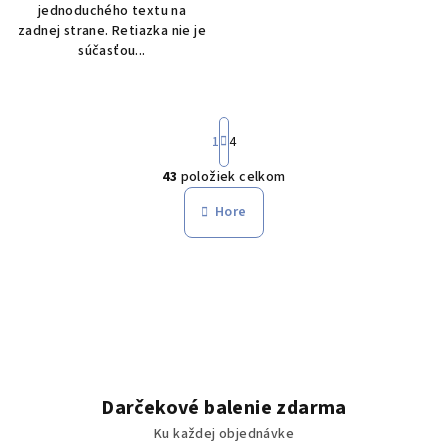
jednoduchého textu na
zadnej strane. Retiazka nie je
súčasťou...
S
1
4
t
r
43
položiek celkom
á
O
n
v
Hore
k
l
o
á
v
a
d
n
a
i
c
e
i
e
p
Darčekové balenie zdarma
r
Ku každej objednávke
v