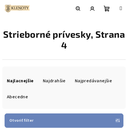
Prejsť
na
obsah
Nákupn
Hľadať
Prihlásenie
Strieborné prívesky
, Strana
košík
4
R
a
Najlacnejšie
Najdrahšie
Najpredávanejšie
d
e
Abecedne
n
i
e
Otvoriť filter