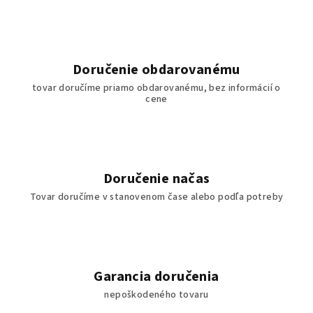
k
y
v
ý
Doručenie obdarovanému
p
tovar doručíme priamo obdarovanému, bez informácií o
i
cene
s
u
Doručenie načas
Tovar doručíme v stanovenom čase alebo podľa potreby
Garancia doručenia
nepoškodeného tovaru