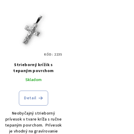
p
V
r
ý
o
p
d
i
u
s
k
p
t
KÓD:
2235
r
o
Strieborný krížik s
o
v
tepaným povrchom
d
Skladom
u
k
Detail
t
o
Neobyčajný strieborný
v
prívesok v tvare kríža s ručne
tepaným povrchom. Prívesok
je vhodný na gravírovanie