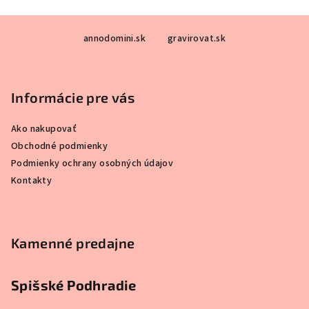
Z
annodomini.sk
gravirovat.sk
á
p
ä
Informácie pre vás
t
i
Ako nakupovať
e
Obchodné podmienky
Podmienky ochrany osobných údajov
Kontakty
Kamenné predajne
Spišské Podhradie