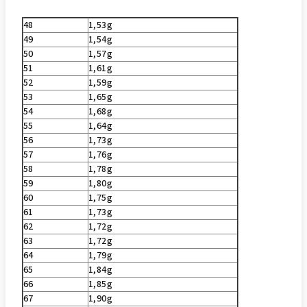
48
1,53g
49
1,54g
50
1,57g
51
1,61g
52
1,59g
53
1,65g
54
1,68g
55
1,64g
56
1,73g
57
1,76g
58
1,78g
59
1,80g
60
1,75g
61
1,73g
62
1,72g
63
1,72g
64
1,79g
65
1,84g
66
1,85g
67
1,90g