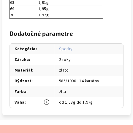
68
1,91g
69
1,95g
70
1,97g
Dodatočné parametre
Kategória
:
Šperky
Záruka
:
2 roky
Materiál
:
zlato
Rýdzosť
:
585/1000 - 14 karátov
Farba
:
žltá
?
Váha
:
od 1,53g do 1,97g
Z