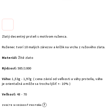
Zlatý decentný prsteň s motívom ruženca.
Ruženec tvorí 10 malých zárezov a krížik na vrchu z ružového zlata.
Materiál:
Žlté zlato
Rýdzosť:
585/1000
Váha:
1,53g - 1,97g
( cena závisí od veľkosti a váhy prsteňa, váha
je orientačná a môže sa trochu lýšiť +- 10% )
Veľkosť:
48 - 70
?
ZVOĽTE SI VEĽKOSŤ PRSTEŇA