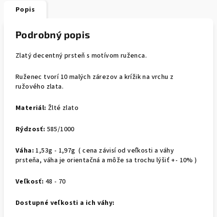
Popis
Podrobný popis
Zlatý decentný prsteň s motívom ruženca.
Ruženec tvorí 10 malých zárezov a krížik na vrchu z
ružového zlata.
Materiál:
Žlté zlato
Rýdzosť:
585/1000
Váha:
1,53g - 1,97g
( cena závisí od veľkosti a váhy
prsteňa, váha je orientačná a môže sa trochu lýšiť +- 10% )
Veľkosť:
48 - 70
Dostupné veľkosti a ich váhy: