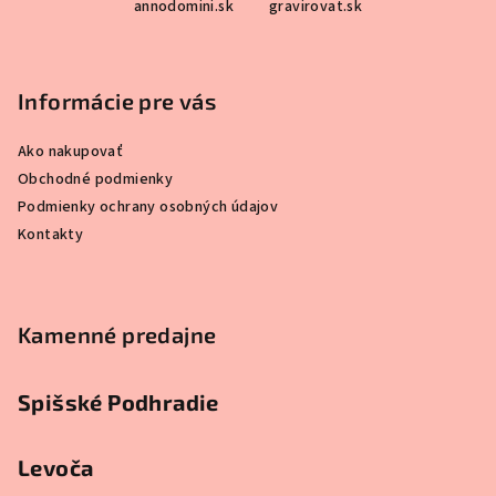
annodomini.sk
gravirovat.sk
á
p
ä
Informácie pre vás
t
i
Ako nakupovať
e
Obchodné podmienky
Podmienky ochrany osobných údajov
Kontakty
Kamenné predajne
Spišské Podhradie
Levoča