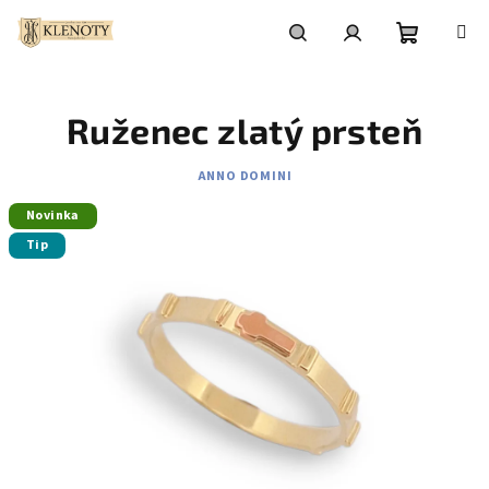
Prejsť
na
obsah
Nákupn
Hľadať
Prihlásenie
Ruženec zlatý prsteň
košík
ANNO DOMINI
Novinka
Tip