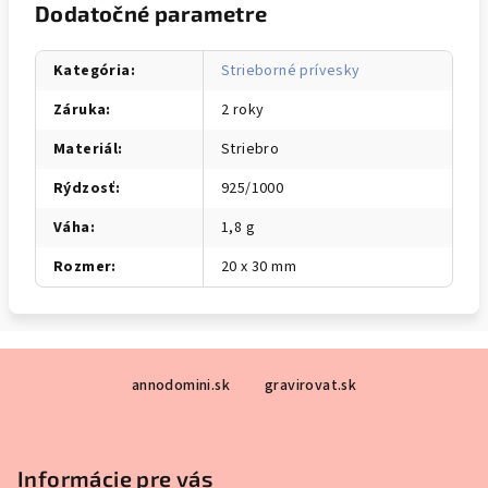
Dodatočné parametre
Kategória
:
Strieborné prívesky
Záruka
:
2 roky
Materiál
:
Striebro
Rýdzosť
:
925/1000
Váha
:
1,8 g
Rozmer
:
20 x 30 mm
Z
annodomini.sk
gravirovat.sk
á
p
ä
Informácie pre vás
t