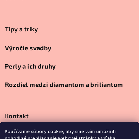
Tipy a triky
Výročie svadby
Perly a ich druhy
Rozdiel medzi diamantom a briliantom
Kontakt
obchod
@
klenotnici.sk
Používame súbory cookie, aby sme vám umožnili
0911991111
pohodlné prehliadanie webovej stránky a vďaka