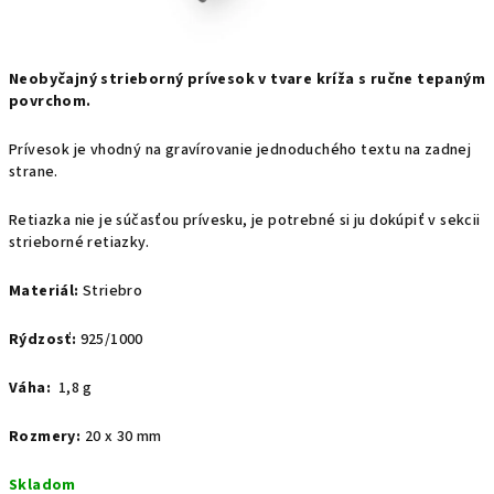
Neobyčajný strieborný prívesok v tvare kríža s ručne tepaným
povrchom.
Prívesok je vhodný na gravírovanie jednoduchého textu na zadnej
strane.
Retiazka nie je súčasťou prívesku, je potrebné si ju dokúpiť v sekcii
strieborné retiazky.
Materiál:
Striebro
Rýdzosť:
925/1000
Váha:
1,8 g
Rozmery:
20 x 30 mm
Skladom