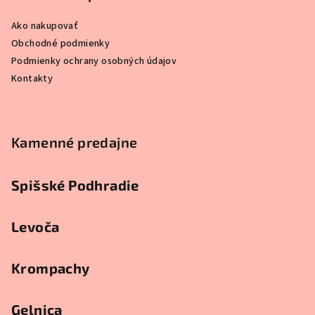
i
Ako nakupovať
e
Obchodné podmienky
Podmienky ochrany osobných údajov
Kontakty
Kamenné predajne
Spišské Podhradie
Levoča
Krompachy
Gelnica