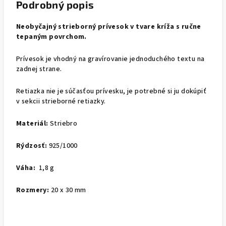
Podrobný popis
Neobyčajný strieborný prívesok v tvare kríža s ručne
tepaným povrchom.
Prívesok je vhodný na gravírovanie jednoduchého textu na
zadnej strane.
Retiazka nie je súčasťou prívesku, je potrebné si ju dokúpiť
v sekcii strieborné retiazky.
Materiál:
Striebro
Rýdzosť:
925/1000
Váha:
1,8 g
Rozmery:
20 x 30 mm