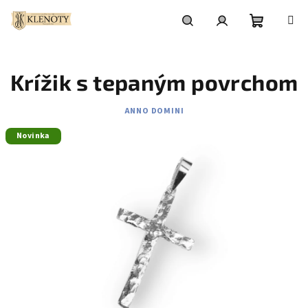
Prejsť
na
obsah
Nákupn
Hľadať
Prihlásenie
Krížik s tepaným povrchom
košík
ANNO DOMINI
Novinka