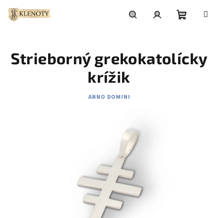
Prejsť
na
obsah
Nákupn
Hľadať
Prihlásenie
Strieborný grekokatolícky
košík
krížik
ANNO DOMINI