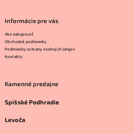
p
ä
Informácie pre vás
t
i
Ako nakupovať
e
Obchodné podmienky
Podmienky ochrany osobných údajov
Kontakty
Kamenné predajne
Spišské Podhradie
Levoča