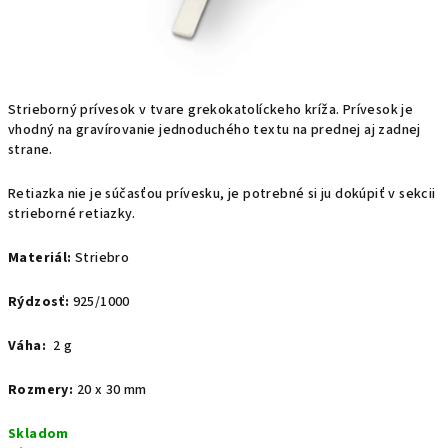
Strieborný prívesok v tvare grekokatolíckeho kríža. Prívesok je
vhodný na gravírovanie jednoduchého textu na prednej aj zadnej
strane.
Retiazka nie je súčasťou prívesku, je potrebné si ju dokúpiť v sekcii
strieborné retiazky.
Materiál:
Striebro
Rýdzosť:
925/1000
Váha:
2 g
Rozmery:
20 x 30 mm
Skladom