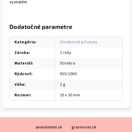
vyznaním.
Dodatočné parametre
Kategória
:
Strieborné prívesky
Záruka
:
2 roky
Materiál
:
Striebro
Rýdzosť
:
925/1000
Váha
:
2 g
Rozmer
:
20 x 30 mm
Z
annodomini.sk
gravirovat.sk
á