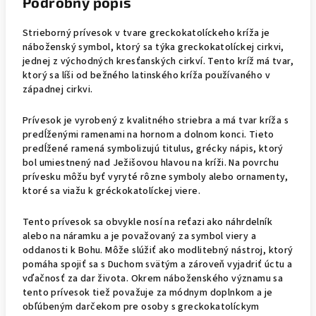
Podrobný popis
Strieborný prívesok v tvare greckokatolíckeho kríža je
náboženský symbol, ktorý sa týka greckokatolíckej cirkvi,
jednej z východných kresťanských cirkví. Tento kríž má tvar,
ktorý sa líši od bežného latinského kríža používaného v
západnej cirkvi.
Prívesok je vyrobený z kvalitného striebra a má tvar kríža s
predĺženými ramenami na hornom a dolnom konci. Tieto
predĺžené ramená symbolizujú titulus, grécky nápis, ktorý
bol umiestnený nad Ježišovou hlavou na kríži. Na povrchu
prívesku môžu byť vyryté rôzne symboly alebo ornamenty,
ktoré sa viažu k gréckokatolíckej viere.
Tento prívesok sa obvykle nosí na reťazi ako náhrdelník
alebo na náramku a je považovaný za symbol viery a
oddanosti k Bohu. Môže slúžiť ako modlitebný nástroj, ktorý
pomáha spojiť sa s Duchom svätým a zároveň vyjadriť úctu a
vďačnosť za dar života. Okrem náboženského významu sa
tento prívesok tiež považuje za módnym doplnkom a je
obľúbeným darčekom pre osoby s greckokatolíckym