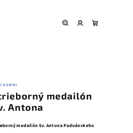
Hľadať
Prihlásenie
Nákupný
košík
O DOMINI
trieborný medailón
v. Antona
ieborný medailón Sv. Antona Paduánskeho