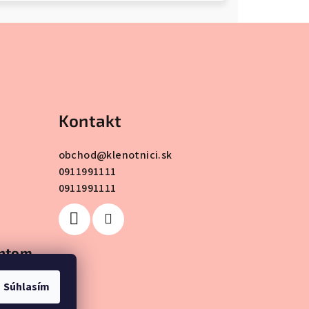
Kontakt
obchod
@
klenotnici.sk
0911991111
0911991111
antom
Súhlasím