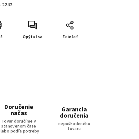
:
2242
ač
Opýtať sa
Zdieľať
Doručenie
Garancia
načas
doručenia
Tovar doručíme v
nepoškodeného
stanovenom čase
tovaru
alebo podľa potreby