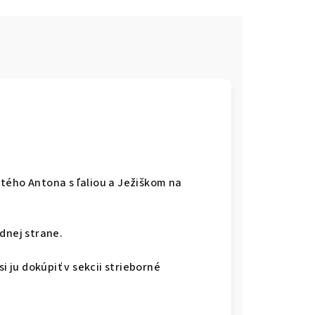
tého Antona s ľaliou a Ježiškom na
dnej strane.
i ju dokúpiť v sekcii strieborné