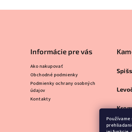
Z
á
p
ä
Informácie pre vás
Kam
t
Ako nakupovať
i
Spiš
Obchodné podmienky
e
Podmienky ochrany osobných
Levo
údajov
Kontakty
Krom
Používame 
prehliadani
Gelni
jej funkcie