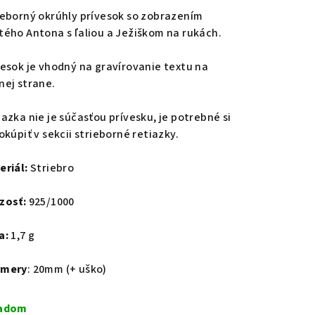
ieborný okrúhly prívesok so zobrazením
tého Antona s ľaliou a Ježiškom na rukách.
vesok je vhodný na gravírovanie textu na
nej strane.
iazka nie je súčasťou prívesku, je potrebné si
okúpiť v sekcii strieborné retiazky.
eriál:
Striebro
zosť:
925/1000
a:
1,7 g
zmery
: 20mm (+ uško)
ladom