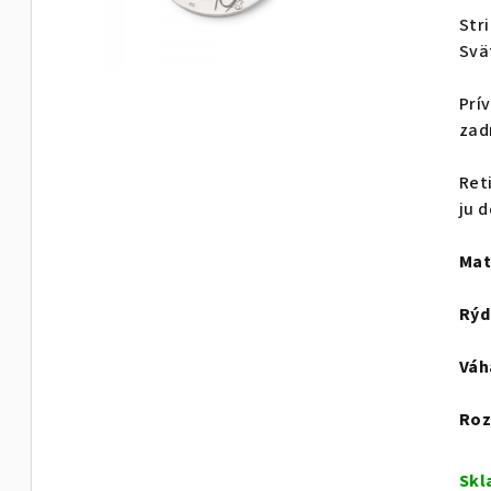
Str
Svä
Prí
zad
Ret
ju d
Mat
Rýd
Váh
Ro
Sk