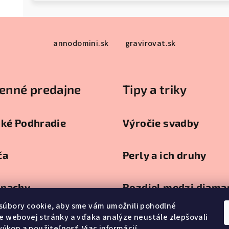
annodomini.sk
gravirovat.sk
enné predajne
Tipy a triky
ské Podhradie
Výročie svadby
ča
Perly a ich druhy
pachy
Rozdiel medzi diam
a briliantom
súbory cookie, aby sme vám umožnili pohodlné
e webovej stránky a vďaka analýze neustále zlepšovali
ca
, výkon a použiteľnosť.
Viac informácií