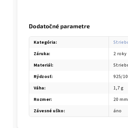
Dodatočné parametre
Kategória
:
Strieb
Záruka
:
2 roky
Materiál
:
Strieb
Rýdzosť
:
925/1
Váha
:
1,7 g
Rozmer
:
20 mm
Závesné uško
:
áno