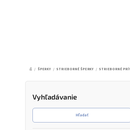
Prejsť
na
obsah
/
ŠPERKY
/
STRIEBORNÉ ŠPERKY
/
STRIEBORNÉ PRÍ
DOMOV
B
o
Vyhľadávanie
č
Hľadať
n