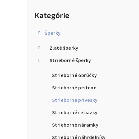
ý
Preskočiť
kategórie
p
Kategórie
a
n
Šperky
e
Zlaté šperky
l
Strieborné šperky
Strieborné obrúčky
Strieborné prstene
Strieborné prívesky
Strieborné retiazky
Strieborné náramky
Strieborné náhrdelníky