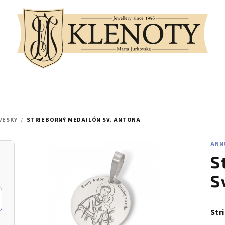
VESKY
/
STRIEBORNÝ MEDAILÓN SV. ANTONA
ANN
S
S
Str