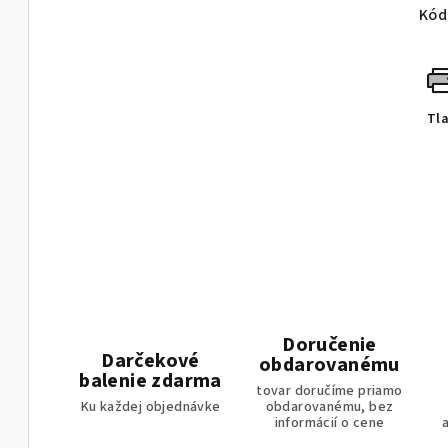
Kód
Tl
Doručenie
Darčekové
obdarovanému
balenie zdarma
tovar doručíme priamo
Ku každej objednávke
obdarovanému, bez
informácií o cene