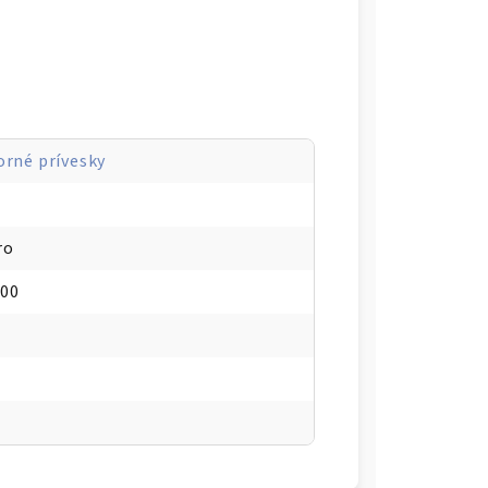
orné prívesky
ro
000