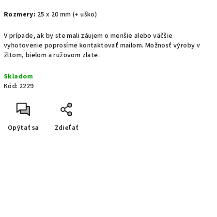
Rozmery:
25 x 20 mm (+ uško)
V prípade, ak by ste mali záujem o menšie alebo väčšie
vyhotovenie poprosíme kontaktovať mailom. Možnosť výroby v
žltom, bielom a ružovom zlate.
Skladom
Kód:
2229
Opýtať sa
Zdieľať