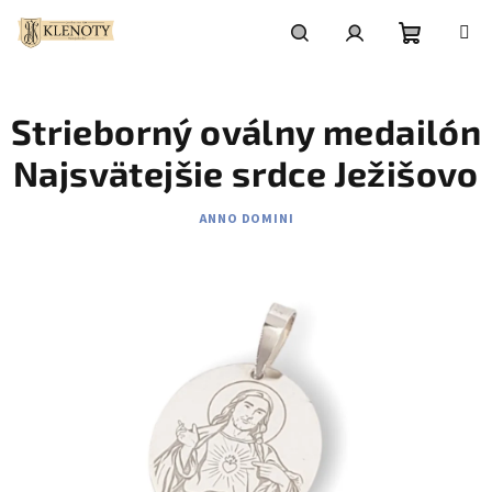
Prejsť
na
obsah
Nákupn
Hľadať
Prihlásenie
Strieborný oválny medailón
košík
Najsvätejšie srdce Ježišovo
ANNO DOMINI