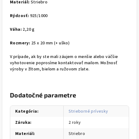
Materiál:
Striebro
Rýdzosť:
925/1000
Váha:
2,20 g
Rozmery:
25 x 20 mm (+ uško)
V prípade, ak by ste mali záujem o menšie alebo väčšie
vyhotovenie poprosíme kontaktovať mailom. Možnosť
výroby v žltom, bielom a ružovom zlate.
Dodatočné parametre
Kategória
:
Strieborné prívesky
Záruka
:
2 roky
Materiál
:
Striebro