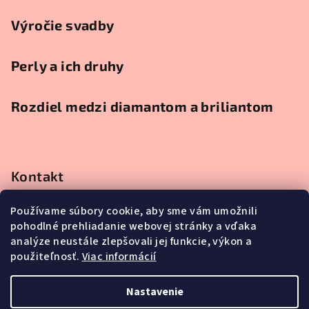
Výročie svadby
Perly a ich druhy
Rozdiel medzi diamantom a briliantom
Kontakt
obchod
@
klenotnici.sk
Používame súbory cookie, aby sme vám umožnili
0911991111
pohodlné prehliadanie webovej stránky a vďaka
0911991111
analýze neustále zlepšovali jej funkcie, výkon a
použiteľnosť.
Viac informácií
Nastavenie