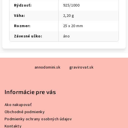
Rýdzosť
:
925/1000
Váha
:
2,20 g
Rozmer
:
25 x 20 mm
Závesné uško
:
áno
Z
annodomini.sk
gravirovat.sk
á
p
ä
Informácie pre vás
t
i
Ako nakupovať
e
Obchodné podmienky
Podmienky ochrany osobných údajov
Kontakty