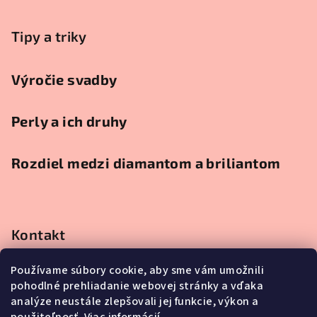
Tipy a triky
Výročie svadby
Perly a ich druhy
Rozdiel medzi diamantom a briliantom
Kontakt
obchod
@
klenotnici.sk
Používame súbory cookie, aby sme vám umožnili
0911991111
pohodlné prehliadanie webovej stránky a vďaka
0911991111
analýze neustále zlepšovali jej funkcie, výkon a