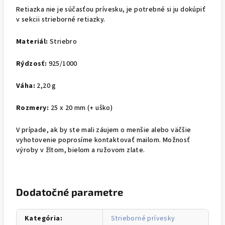
Retiazka nie je súčasťou prívesku, je potrebné si ju dokúpiť
v sekcii strieborné retiazky.
Materiál:
Striebro
Rýdzosť:
925/1000
Váha:
2,20 g
Rozmery:
25 x 20 mm (+ uško)
V prípade, ak by ste mali záujem o menšie alebo väčšie
vyhotovenie poprosíme kontaktovať mailom. Možnosť
výroby v žltom, bielom a ružovom zlate.
Dodatočné parametre
Kategória
:
Strieborné prívesky