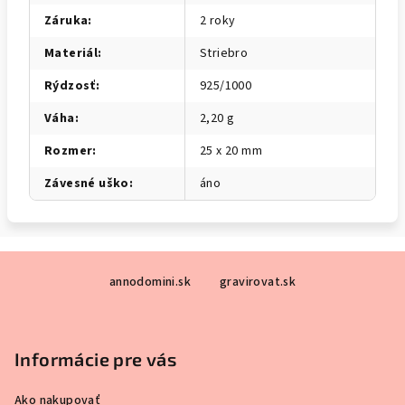
Záruka
:
2 roky
Materiál
:
Striebro
Rýdzosť
:
925/1000
Váha
:
2,20 g
Rozmer
:
25 x 20 mm
Závesné uško
:
áno
Z
annodomini.sk
gravirovat.sk
á
p
ä
Informácie pre vás
t
i
Ako nakupovať