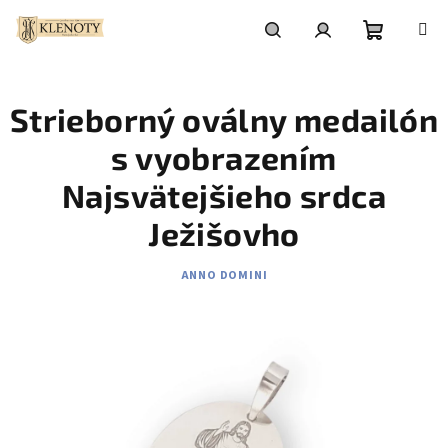
Prejsť
na
obsah
Nákupn
Hľadať
Prihlásenie
Strieborný oválny medailón
košík
s vyobrazením
Najsvätejšieho srdca
Ježišovho
ANNO DOMINI