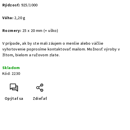
Rýdzosť:
925/1000
Váha:
2,20 g
Rozmery:
25 x 20 mm (+ uško)
V prípade, ak by ste mali záujem o menšie alebo väčšie
vyhotovenie poprosíme kontaktovať mailom. Možnosť výroby v
žltom, bielom a ružovom zlate.
Skladom
Kód:
2230
Opýtať sa
Zdieľať