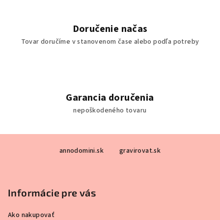
Doručenie načas
Tovar doručíme v stanovenom čase alebo podľa potreby
Garancia doručenia
nepoškodeného tovaru
Z
annodomini.sk
gravirovat.sk
á
p
ä
Informácie pre vás
t
i
Ako nakupovať