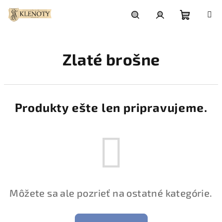
Prejsť
na
obsah
Nákupn
Hľadať
Prihlásenie
Zlaté brošne
košík
Produkty ešte len pripravujeme.
Môžete sa ale pozrieť na ostatné kategórie.