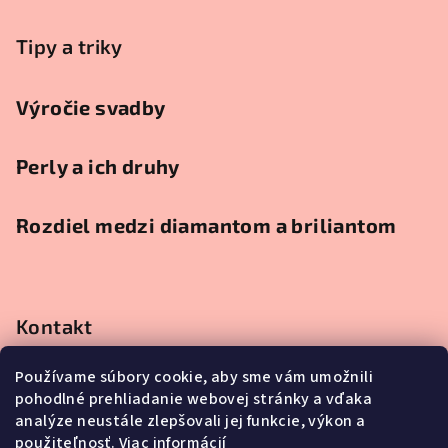
Tipy a triky
Výročie svadby
Perly a ich druhy
Rozdiel medzi diamantom a briliantom
Kontakt
obchod
@
klenotnici.sk
Používame súbory cookie, aby sme vám umožnili
0911991111
pohodlné prehliadanie webovej stránky a vďaka
0911991111
analýze neustále zlepšovali jej funkcie, výkon a
použiteľnosť.
Viac informácií