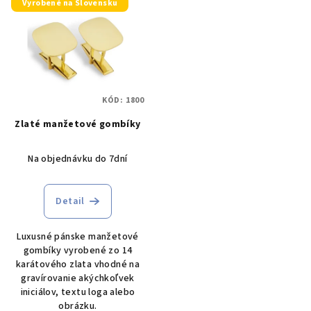
Vyrobené na Slovensku
ý
o
p
d
i
u
s
k
p
t
KÓD:
1800
r
o
Zlaté manžetové gombíky
o
v
d
Na objednávku do 7dní
u
k
Detail
t
o
Luxusné pánske manžetové
v
gombíky vyrobené zo 14
karátového zlata vhodné na
gravírovanie akýchkoľvek
iniciálov, textu loga alebo
obrázku.