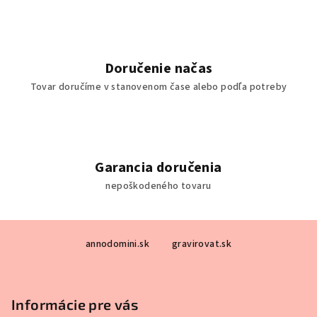
i
s
u
Doručenie načas
Tovar doručíme v stanovenom čase alebo podľa potreby
Garancia doručenia
nepoškodeného tovaru
Z
annodomini.sk
gravirovat.sk
á
p
ä
Informácie pre vás
t