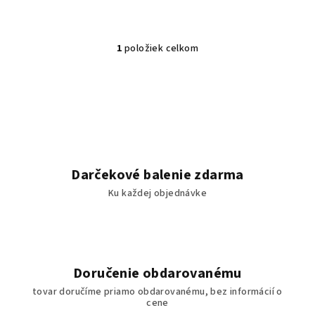
1
položiek celkom
O
v
l
á
d
a
c
i
Darčekové balenie zdarma
e
Ku každej objednávke
p
r
v
k
y
Doručenie obdarovanému
v
tovar doručíme priamo obdarovanému, bez informácií o
ý
cene
p