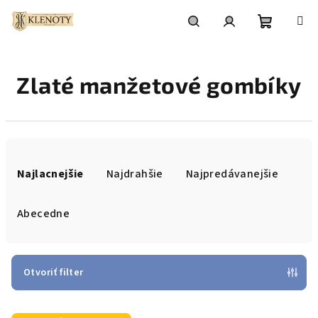
Prejsť
na
obsah
Nákupn
Hľadať
Prihlásenie
Zlaté manžetové gombíky
košík
R
a
Najlacnejšie
Najdrahšie
Najpredávanejšie
d
e
Abecedne
n
i
e
Otvoriť filter
p
V
r