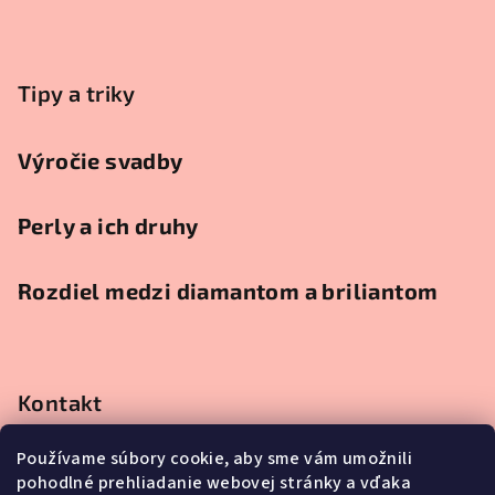
Tipy a triky
Výročie svadby
Perly a ich druhy
Rozdiel medzi diamantom a briliantom
Kontakt
obchod
@
klenotnici.sk
Používame súbory cookie, aby sme vám umožnili
0911991111
pohodlné prehliadanie webovej stránky a vďaka