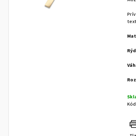
Prí
tex
Mat
Rýd
Váh
Roz
Sk
Kód
Tl