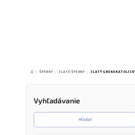
Prejsť
na
obsah
/
ŠPERKY
/
ZLATÉ ŠPERKY
/
ZLATÝ GREKOKATOLÍCKY
DOMOV
B
o
Vyhľadávanie
č
Hľadať
n