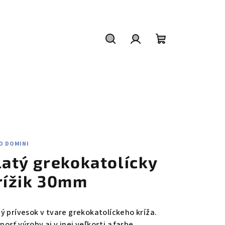
Hľadať
Prihlásenie
Nákupný
košík
O DOMINI
latý grekokatolícky
rížik 30mm
tý prívesok v tvare grekokatolíckeho kríža.
osť výroby aj v inej veľkosti a farbe.