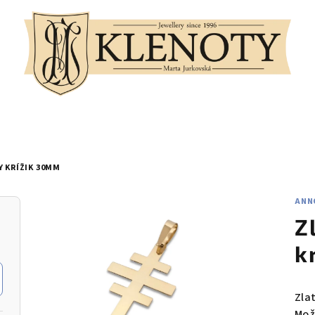
 KRÍŽIK 30MM
ANN
Z
k
Zla
Možn