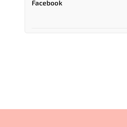
Facebook
Z
á