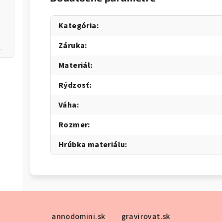
Kategória
:
Záruka
:
Materiál
:
Rýdzosť
:
Váha
:
Rozmer
:
Hrúbka materiálu
:
annodomini.sk
gravirovat.sk