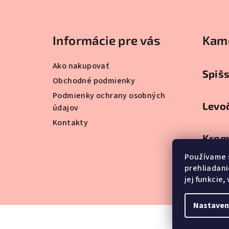
p
ä
Informácie pre vás
Kam
t
Ako nakupovať
i
Spiš
Obchodné podmienky
e
Podmienky ochrany osobných
Levo
údajov
Kontakty
Krom
Používame 
prehliadani
Gelni
jej funkcie
Nastaven