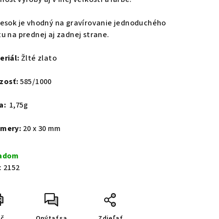
vesok je vhodný na gravírovanie jednoduchého
tu na prednej aj zadnej strane.
eriál:
Žlté zlato
zosť:
585/1000
a:
1,75g
mery:
20 x 30 mm
ladom
:
2152
ač
Opýtať sa
Zdieľať