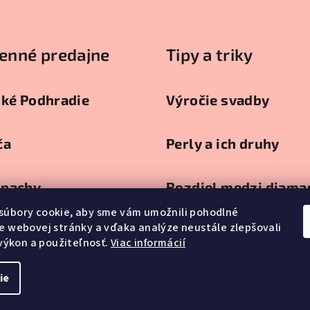
enné predajne
Tipy a triky
ské Podhradie
Výročie svadby
ča
Perly a ich druhy
pachy
Rozdiel medzi diam
a briliantom
súbory cookie, aby sme vám umožnili pohodlné
e webovej stránky a vďaka analýze neustále zlepšovali
ca
, výkon a použiteľnosť.
Viac informácií
ie
Copyright 2026
Kl