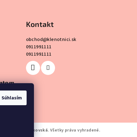
Kontakt
obchod
@
klenotnici.sk
0911991111
0911991111
antom
Súhlasím
enoty Marta Jurkovská
. Všetky práva vyhradené.