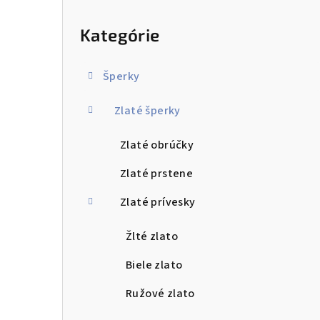
ý
Preskočiť
kategórie
p
Kategórie
a
n
Šperky
e
Zlaté šperky
l
Zlaté obrúčky
Zlaté prstene
Zlaté prívesky
Žlté zlato
Biele zlato
Ružové zlato