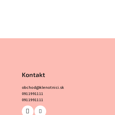
Kontakt
obchod
@
klenotnici.sk
0911991111
0911991111