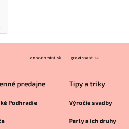
annodomini.sk
gravirovat.sk
enné predajne
Tipy a triky
ské Podhradie
Výročie svadby
ča
Perly a ich druhy