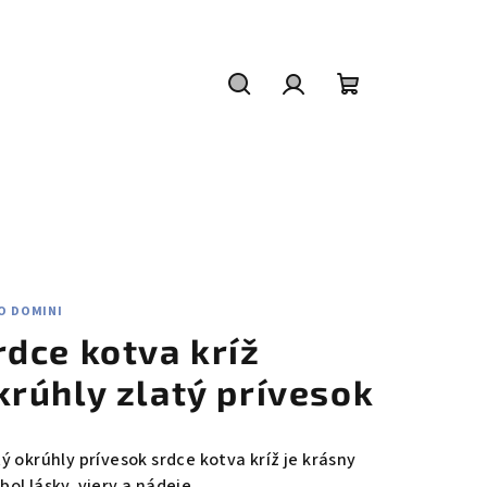
Hľadať
Prihlásenie
Nákupný
košík
O DOMINI
rdce kotva kríž
krúhly zlatý prívesok
tý okrúhly prívesok srdce kotva kríž je krásny
ol lásky, viery a nádeje.