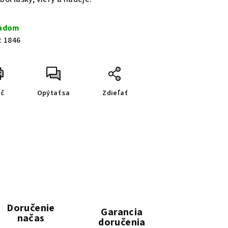
ladom
:
1846
ač
Opýtať sa
Zdieľať
Doručenie
Garancia
načas
doručenia