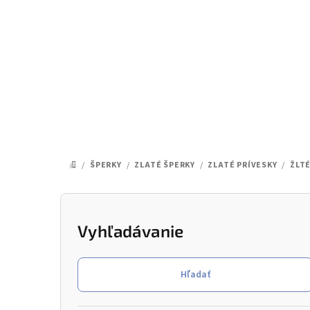
Prejsť
na
obsah
/
ŠPERKY
/
ZLATÉ ŠPERKY
/
ZLATÉ PRÍVESKY
/
ŽLT
DOMOV
B
o
Vyhľadávanie
č
Hľadať
n