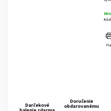
Sk
Kód
Tl
Doručenie
Darčekové
obdarovanému
balenie zdarma