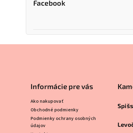
Facebook
Z
á
p
ä
Informácie pre vás
Kam
t
Ako nakupovať
i
Spiš
Obchodné podmienky
e
Podmienky ochrany osobných
Levo
údajov