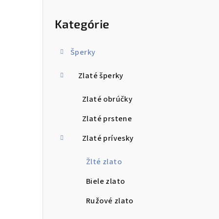
ý
Preskočiť
kategórie
p
Kategórie
a
n
Šperky
e
Zlaté šperky
l
Zlaté obrúčky
Zlaté prstene
Zlaté prívesky
Žlté zlato
Biele zlato
Ružové zlato