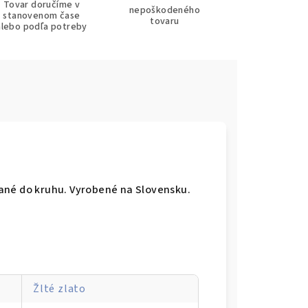
Tovar doručíme v
nepoškodeného
stanovenom čase
tovaru
alebo podľa potreby
ané do kruhu. Vyrobené na Slovensku.
Žlté zlato