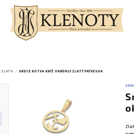
É ZLATO
/
SRDCE KOTVA KRÍŽ OKRÚHLY ZLATÝ PRÍVESOK
ANN
S
o
Zla
symb