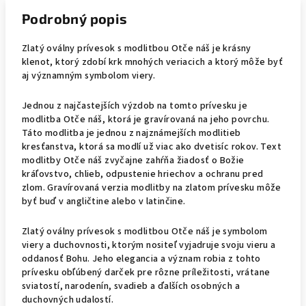
Podrobný popis
Zlatý oválny prívesok s modlitbou Otče náš je krásny
klenot, ktorý zdobí krk mnohých veriacich a ktorý môže byť
aj významným symbolom viery.
Jednou z najčastejších výzdob na tomto prívesku je
modlitba Otče náš, ktorá je gravírovaná na jeho povrchu.
Táto modlitba je jednou z najznámejších modlitieb
kresťanstva, ktorá sa modlí už viac ako dvetisíc rokov. Text
modlitby Otče náš zvyčajne zahŕňa žiadosť o Božie
kráľovstvo, chlieb, odpustenie hriechov a ochranu pred
zlom. Gravírovaná verzia modlitby na zlatom prívesku môže
byť buď v angličtine alebo v latinčine.
Zlatý oválny prívesok s modlitbou Otče náš je symbolom
viery a duchovnosti, ktorým nositeľ vyjadruje svoju vieru a
oddanosť Bohu. Jeho elegancia a význam robia z tohto
prívesku obľúbený darček pre rôzne príležitosti, vrátane
sviatostí, narodenín, svadieb a ďalších osobných a
duchovných udalostí.