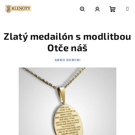
Prejsť
na
obsah
Nákupn
Hľadať
Prihlásenie
Zlatý medailón s modlitbou
košík
Otče náš
ANNO DOMINI