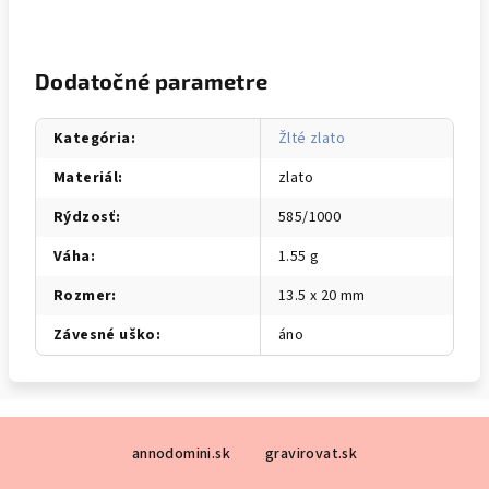
Dodatočné parametre
Kategória
:
Žlté zlato
Materiál
:
zlato
Rýdzosť
:
585/1000
Váha
:
1.55 g
Rozmer
:
13.5 x 20 mm
Závesné uško
:
áno
Z
annodomini.sk
gravirovat.sk
á