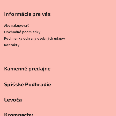
p
ä
Informácie pre vás
t
i
Ako nakupovať
e
Obchodné podmienky
Podmienky ochrany osobných údajov
Kontakty
Kamenné predajne
Spišské Podhradie
Levoča
Krompachy